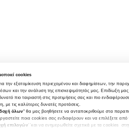
μοποιεί cookies
ια την εξατομίκευση περιεχομένου και διαφημίσεων, την παρο
έσων και την ανάλυση της επισκεψιμότητάς μας. Επιδίωξη μας 
υνατό πιο ταιριαστή στις προτιμήσεις σας και πιο ενδιαφέρουσα
η, με τις καλύτερες δυνατές προτάσεις.
δοχή όλων
’’ θα μας βοηθήσετε να ανταποκριθούμε στα παρα
ργαστείτε ποια cookies σας ενδιαφέρουν και να επιλέξετε από
χή επιλογών
΄΄και να ενημερωθείτε σχετικά με τα cookies στ