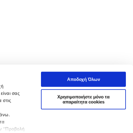
Αποδοχή Όλων
χή
είναι σας
Χρησιμοποιήστε μόνο τα
 στις
απαραίτητα cookies
πάνω.
 τα
ην ‘’Προβολή