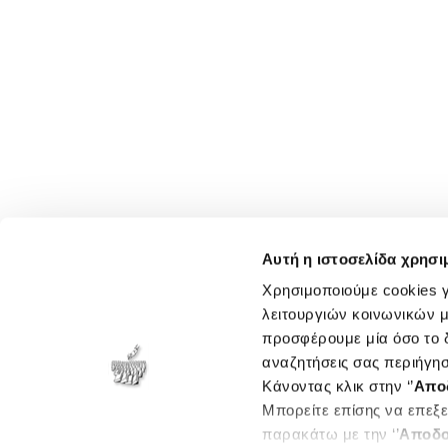
Αυτή η ιστοσελίδα χρησι
Χρησιμοποιούμε cookies γ
λειτουργιών κοινωνικών μ
προσφέρουμε μία όσο το δ
αναζητήσεις σας περιήγησ
Κάνοντας κλικ στην ‘’
Απο
Μπορείτε επίσης να επεξε
παρακάτω με την ‘’
Αποδο