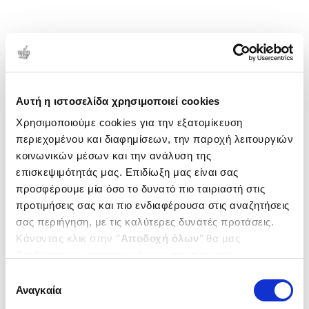
Αυτή η ιστοσελίδα χρησιμοποιεί cookies
Χρησιμοποιούμε cookies για την εξατομίκευση
περιεχομένου και διαφημίσεων, την παροχή λειτουργιών
κοινωνικών μέσων και την ανάλυση της
επισκεψιμότητάς μας. Επιδίωξη μας είναι σας
προσφέρουμε μία όσο το δυνατό πιο ταιριαστή στις
προτιμήσεις σας και πιο ενδιαφέρουσα στις αναζητήσεις
σας περιήγηση, με τις καλύτερες δυνατές προτάσεις.
Κάνοντας κλικ στην ‘’
Αποδοχή όλων
’’ θα μας
βοηθήσετε να ανταποκριθούμε στα παραπάνω.
Μπορείτε επίσης να επεξεργαστείτε ποια cookies σας
Επιλογή
ενδιαφέρουν και να επιλέξετε από τα παρακάτω με την
Αναγκαία
συγκατάθεσης
‘’
Αποδοχή επιλογών
΄΄και να ενημερωθείτε σχετικά με