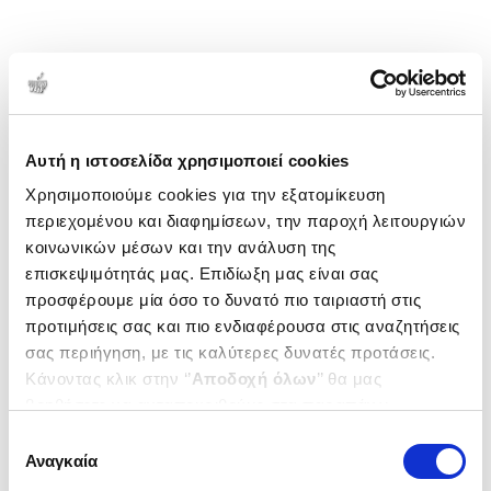
Αυτή η ιστοσελίδα χρησιμοποιεί cookies
Χρησιμοποιούμε cookies για την εξατομίκευση
περιεχομένου και διαφημίσεων, την παροχή λειτουργιών
κοινωνικών μέσων και την ανάλυση της
επισκεψιμότητάς μας. Επιδίωξη μας είναι σας
προσφέρουμε μία όσο το δυνατό πιο ταιριαστή στις
προτιμήσεις σας και πιο ενδιαφέρουσα στις αναζητήσεις
σας περιήγηση, με τις καλύτερες δυνατές προτάσεις.
Κάνοντας κλικ στην ‘’
Αποδοχή όλων
’’ θα μας
βοηθήσετε να ανταποκριθούμε στα παραπάνω.
Μπορείτε επίσης να επεξεργαστείτε ποια cookies σας
Επιλογή
ενδιαφέρουν και να επιλέξετε από τα παρακάτω με την
Αναγκαία
συγκατάθεσης
‘’
Αποδοχή επιλογών
΄΄και να ενημερωθείτε σχετικά με