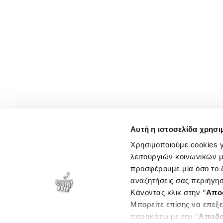
Αυτή η ιστοσελίδα χρησι
Χρησιμοποιούμε cookies γ
λειτουργιών κοινωνικών μ
προσφέρουμε μία όσο το δ
αναζητήσεις σας περιήγησ
Κάνοντας κλικ στην ‘’
Απο
Μπορείτε επίσης να επεξε
παρακάτω με την ‘’
Αποδο