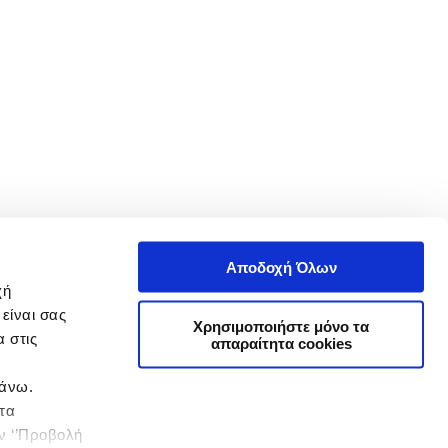
Αποδοχή Όλων
χή
είναι σας
Χρησιμοποιήστε μόνο τα
 στις
απαραίτητα cookies
πάνω.
 τα
ην ‘’Προβολή