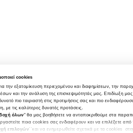
μοποιεί cookies
ια την εξατομίκευση περιεχομένου και διαφημίσεων, την παρο
έσων και την ανάλυση της επισκεψιμότητάς μας. Επιδίωξη μας 
υνατό πιο ταιριαστή στις προτιμήσεις σας και πιο ενδιαφέρουσα
η, με τις καλύτερες δυνατές προτάσεις.
δοχή όλων
’’ θα μας βοηθήσετε να ανταποκριθούμε στα παρα
ργαστείτε ποια cookies σας ενδιαφέρουν και να επιλέξετε από
χή επιλογών
΄΄και να ενημερωθείτε σχετικά με τα cookies στ