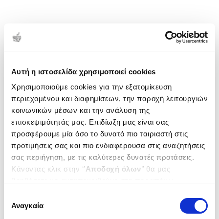
Αυτή η ιστοσελίδα χρησιμοποιεί cookies
Χρησιμοποιούμε cookies για την εξατομίκευση
περιεχομένου και διαφημίσεων, την παροχή λειτουργιών
κοινωνικών μέσων και την ανάλυση της
επισκεψιμότητάς μας. Επιδίωξη μας είναι σας
προσφέρουμε μία όσο το δυνατό πιο ταιριαστή στις
προτιμήσεις σας και πιο ενδιαφέρουσα στις αναζητήσεις
σας περιήγηση, με τις καλύτερες δυνατές προτάσεις.
Κάνοντας κλικ στην ‘’
Αποδοχή όλων
’’ θα μας
βοηθήσετε να ανταποκριθούμε στα παραπάνω.
Μπορείτε επίσης να επεξεργαστείτε ποια cookies σας
Επιλογή
ενδιαφέρουν και να επιλέξετε από τα παρακάτω με την
Αναγκαία
συγκατάθεσης
‘’
Αποδοχή επιλογών
΄΄και να ενημερωθείτε σχετικά με