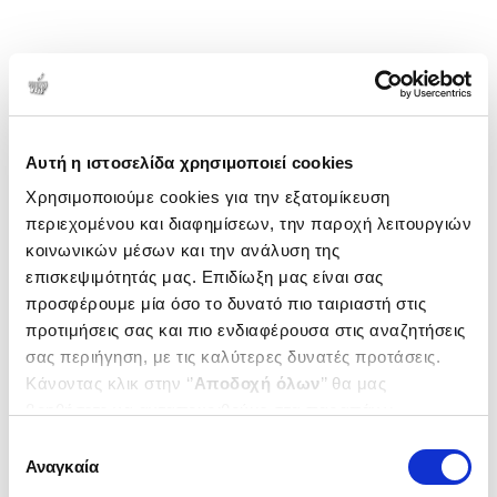
Αυτή η ιστοσελίδα χρησιμοποιεί cookies
Χρησιμοποιούμε cookies για την εξατομίκευση
περιεχομένου και διαφημίσεων, την παροχή λειτουργιών
κοινωνικών μέσων και την ανάλυση της
επισκεψιμότητάς μας. Επιδίωξη μας είναι σας
προσφέρουμε μία όσο το δυνατό πιο ταιριαστή στις
προτιμήσεις σας και πιο ενδιαφέρουσα στις αναζητήσεις
σας περιήγηση, με τις καλύτερες δυνατές προτάσεις.
Κάνοντας κλικ στην ‘’
Αποδοχή όλων
’’ θα μας
βοηθήσετε να ανταποκριθούμε στα παραπάνω.
Μπορείτε επίσης να επεξεργαστείτε ποια cookies σας
Επιλογή
ενδιαφέρουν και να επιλέξετε από τα παρακάτω με την
Αναγκαία
συγκατάθεσης
‘’
Αποδοχή επιλογών
΄΄και να ενημερωθείτε σχετικά με