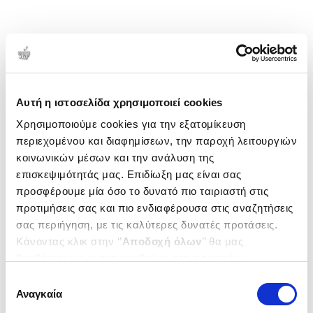
Αυτή η ιστοσελίδα χρησιμοποιεί cookies
Χρησιμοποιούμε cookies για την εξατομίκευση
περιεχομένου και διαφημίσεων, την παροχή λειτουργιών
κοινωνικών μέσων και την ανάλυση της
επισκεψιμότητάς μας. Επιδίωξη μας είναι σας
προσφέρουμε μία όσο το δυνατό πιο ταιριαστή στις
προτιμήσεις σας και πιο ενδιαφέρουσα στις αναζητήσεις
σας περιήγηση, με τις καλύτερες δυνατές προτάσεις.
Κάνοντας κλικ στην ‘’
Αποδοχή όλων
’’ θα μας
βοηθήσετε να ανταποκριθούμε στα παραπάνω.
Μπορείτε επίσης να επεξεργαστείτε ποια cookies σας
Επιλογή
ενδιαφέρουν και να επιλέξετε από τα παρακάτω με την
Αναγκαία
συγκατάθεσης
‘’
Αποδοχή επιλογών
΄΄και να ενημερωθείτε σχετικά με