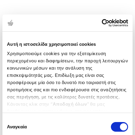
Αυτή η ιστοσελίδα χρησιμοποιεί cookies
Χρησιμοποιούμε cookies για την εξατομίκευση
περιεχομένου και διαφημίσεων, την παροχή λειτουργιών
κοινωνικών μέσων και την ανάλυση της
επισκεψιμότητάς μας. Επιδίωξη μας είναι σας
προσφέρουμε μία όσο το δυνατό πιο ταιριαστή στις
προτιμήσεις σας και πιο ενδιαφέρουσα στις αναζητήσεις
σας περιήγηση, με τις καλύτερες δυνατές προτάσεις.
Κάνοντας κλικ στην ‘’
Αποδοχή όλων
’’ θα μας
βοηθήσετε να ανταποκριθούμε στα παραπάνω.
Μπορείτε επίσης να επεξεργαστείτε ποια cookies σας
Επιλογή
ενδιαφέρουν και να επιλέξετε από τα παρακάτω με την
Αναγκαία
συγκατάθεσης
‘’
Αποδοχή επιλογών
΄΄και να ενημερωθείτε σχετικά με