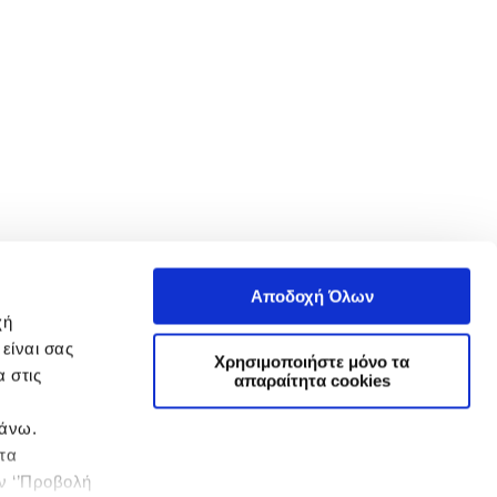
Αποδοχή Όλων
χή
είναι σας
Χρησιμοποιήστε μόνο τα
 στις
απαραίτητα cookies
πάνω.
 τα
ην ‘’Προβολή