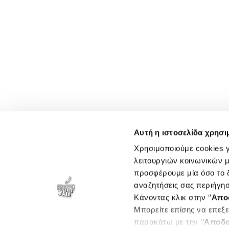
Αυτή η ιστοσελίδα χρησι
Χρησιμοποιούμε cookies γ
λειτουργιών κοινωνικών μ
προσφέρουμε μία όσο το δ
αναζητήσεις σας περιήγησ
Κάνοντας κλικ στην ‘’
Απο
Μπορείτε επίσης να επεξε
παρακάτω με την ‘’
Αποδο