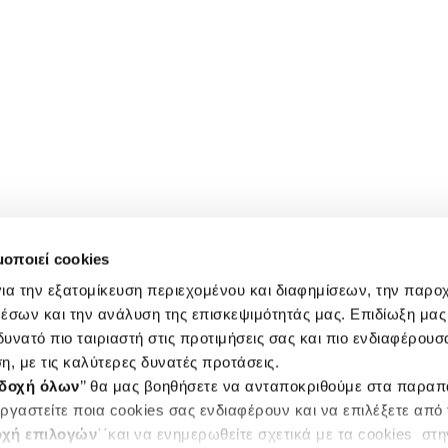
μοποιεί cookies
ια την εξατομίκευση περιεχομένου και διαφημίσεων, την παρο
έσων και την ανάλυση της επισκεψιμότητάς μας. Επιδίωξη μας 
υνατό πιο ταιριαστή στις προτιμήσεις σας και πιο ενδιαφέρουσα
η, με τις καλύτερες δυνατές προτάσεις.
δοχή όλων
’’ θα μας βοηθήσετε να ανταποκριθούμε στα παρα
ργαστείτε ποια cookies σας ενδιαφέρουν και να επιλέξετε από
χή επιλογών
΄΄και να ενημερωθείτε σχετικά με τα cookies στ