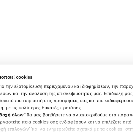
μοποιεί cookies
ια την εξατομίκευση περιεχομένου και διαφημίσεων, την παρο
έσων και την ανάλυση της επισκεψιμότητάς μας. Επιδίωξη μας 
υνατό πιο ταιριαστή στις προτιμήσεις σας και πιο ενδιαφέρουσα
η, με τις καλύτερες δυνατές προτάσεις.
δοχή όλων
’’ θα μας βοηθήσετε να ανταποκριθούμε στα παρα
ργαστείτε ποια cookies σας ενδιαφέρουν και να επιλέξετε από
χή επιλογών
΄΄και να ενημερωθείτε σχετικά με τα cookies στ