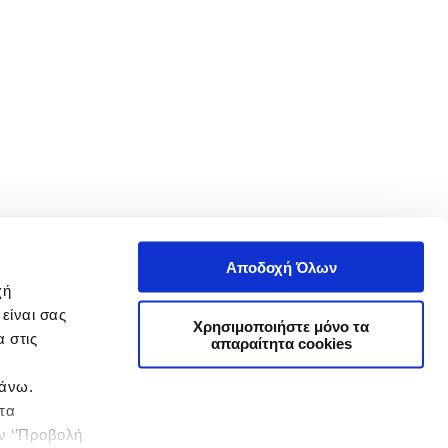
Αποδοχή Όλων
χή
είναι σας
Χρησιμοποιήστε μόνο τα
 στις
απαραίτητα cookies
πάνω.
 τα
ην ‘’Προβολή