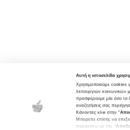
Αυτή η ιστοσελίδα χρησι
Χρησιμοποιούμε cookies γ
λειτουργιών κοινωνικών μ
προσφέρουμε μία όσο το δ
αναζητήσεις σας περιήγησ
Κάνοντας κλικ στην ‘’
Απο
Μπορείτε επίσης να επεξε
παρακάτω με την ‘’
Αποδο