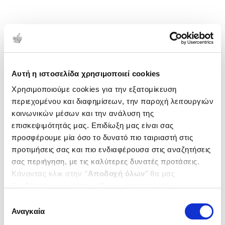
Αυτή η ιστοσελίδα χρησιμοποιεί cookies
Χρησιμοποιούμε cookies για την εξατομίκευση
περιεχομένου και διαφημίσεων, την παροχή λειτουργιών
κοινωνικών μέσων και την ανάλυση της
επισκεψιμότητάς μας. Επιδίωξη μας είναι σας
προσφέρουμε μία όσο το δυνατό πιο ταιριαστή στις
προτιμήσεις σας και πιο ενδιαφέρουσα στις αναζητήσεις
σας περιήγηση, με τις καλύτερες δυνατές προτάσεις.
Κάνοντας κλικ στην ‘’
Αποδοχή όλων
’’ θα μας
βοηθήσετε να ανταποκριθούμε στα παραπάνω.
Μπορείτε επίσης να επεξεργαστείτε ποια cookies σας
Επιλογή
ενδιαφέρουν και να επιλέξετε από τα παρακάτω με την
Αναγκαία
συγκατάθεσης
‘’
Αποδοχή επιλογών
΄΄και να ενημερωθείτε σχετικά με