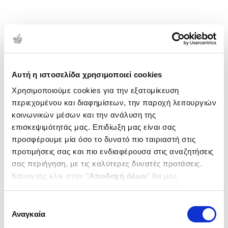
Αυτή η ιστοσελίδα χρησιμοποιεί cookies
Χρησιμοποιούμε cookies για την εξατομίκευση
περιεχομένου και διαφημίσεων, την παροχή λειτουργιών
κοινωνικών μέσων και την ανάλυση της
επισκεψιμότητάς μας. Επιδίωξη μας είναι σας
προσφέρουμε μία όσο το δυνατό πιο ταιριαστή στις
προτιμήσεις σας και πιο ενδιαφέρουσα στις αναζητήσεις
σας περιήγηση, με τις καλύτερες δυνατές προτάσεις.
Κάνοντας κλικ στην ‘’
Αποδοχή όλων
’’ θα μας
βοηθήσετε να ανταποκριθούμε στα παραπάνω.
Μπορείτε επίσης να επεξεργαστείτε ποια cookies σας
Επιλογή
ενδιαφέρουν και να επιλέξετε από τα παρακάτω με την
Αναγκαία
συγκατάθεσης
‘’
Αποδοχή επιλογών
΄΄και να ενημερωθείτε σχετικά με