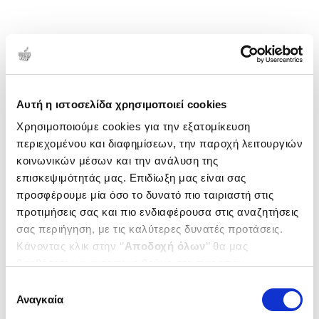
Αυτή η ιστοσελίδα χρησιμοποιεί cookies
Χρησιμοποιούμε cookies για την εξατομίκευση
περιεχομένου και διαφημίσεων, την παροχή λειτουργιών
κοινωνικών μέσων και την ανάλυση της
επισκεψιμότητάς μας. Επιδίωξη μας είναι σας
προσφέρουμε μία όσο το δυνατό πιο ταιριαστή στις
προτιμήσεις σας και πιο ενδιαφέρουσα στις αναζητήσεις
σας περιήγηση, με τις καλύτερες δυνατές προτάσεις.
Κάνοντας κλικ στην ‘’
Αποδοχή όλων
’’ θα μας
βοηθήσετε να ανταποκριθούμε στα παραπάνω.
Μπορείτε επίσης να επεξεργαστείτε ποια cookies σας
Επιλογή
ενδιαφέρουν και να επιλέξετε από τα παρακάτω με την
Αναγκαία
συγκατάθεσης
‘’
Αποδοχή επιλογών
΄΄και να ενημερωθείτε σχετικά με