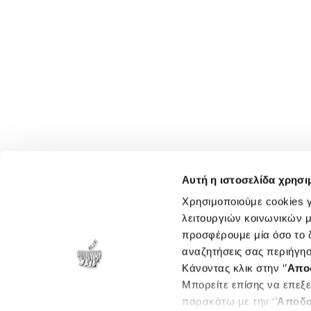
Αυτή η ιστοσελίδα χρησι
Χρησιμοποιούμε cookies γ
λειτουργιών κοινωνικών μ
προσφέρουμε μία όσο το δ
αναζητήσεις σας περιήγησ
Κάνοντας κλικ στην ‘’
Απο
Μπορείτε επίσης να επεξε
παρακάτω με την ‘’
Αποδο