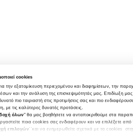
μοποιεί cookies
ια την εξατομίκευση περιεχομένου και διαφημίσεων, την παρο
έσων και την ανάλυση της επισκεψιμότητάς μας. Επιδίωξη μας 
υνατό πιο ταιριαστή στις προτιμήσεις σας και πιο ενδιαφέρουσα
η, με τις καλύτερες δυνατές προτάσεις.
δοχή όλων
’’ θα μας βοηθήσετε να ανταποκριθούμε στα παρα
ργαστείτε ποια cookies σας ενδιαφέρουν και να επιλέξετε από
χή επιλογών
΄΄και να ενημερωθείτε σχετικά με τα cookies στ