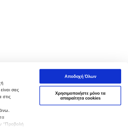
Αποδοχή Όλων
χή
είναι σας
Χρησιμοποιήστε μόνο τα
 στις
απαραίτητα cookies
πάνω.
 τα
ην ‘’Προβολή