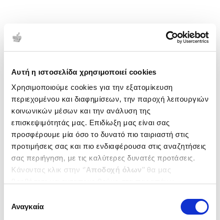
Αυτή η ιστοσελίδα χρησιμοποιεί cookies
Χρησιμοποιούμε cookies για την εξατομίκευση
περιεχομένου και διαφημίσεων, την παροχή λειτουργιών
κοινωνικών μέσων και την ανάλυση της
επισκεψιμότητάς μας. Επιδίωξη μας είναι σας
προσφέρουμε μία όσο το δυνατό πιο ταιριαστή στις
προτιμήσεις σας και πιο ενδιαφέρουσα στις αναζητήσεις
σας περιήγηση, με τις καλύτερες δυνατές προτάσεις.
Κάνοντας κλικ στην ‘’
Αποδοχή όλων
’’ θα μας
βοηθήσετε να ανταποκριθούμε στα παραπάνω.
Μπορείτε επίσης να επεξεργαστείτε ποια cookies σας
Επιλογή
ενδιαφέρουν και να επιλέξετε από τα παρακάτω με την
Αναγκαία
συγκατάθεσης
‘’
Αποδοχή επιλογών
΄΄και να ενημερωθείτε σχετικά με