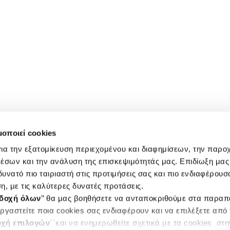
μοποιεί cookies
ια την εξατομίκευση περιεχομένου και διαφημίσεων, την παρο
έσων και την ανάλυση της επισκεψιμότητάς μας. Επιδίωξη μας 
υνατό πιο ταιριαστή στις προτιμήσεις σας και πιο ενδιαφέρουσα
η, με τις καλύτερες δυνατές προτάσεις.
δοχή όλων
’’ θα μας βοηθήσετε να ανταποκριθούμε στα παρα
ργαστείτε ποια cookies σας ενδιαφέρουν και να επιλέξετε από
χή επιλογών
΄΄και να ενημερωθείτε σχετικά με τα cookies στ