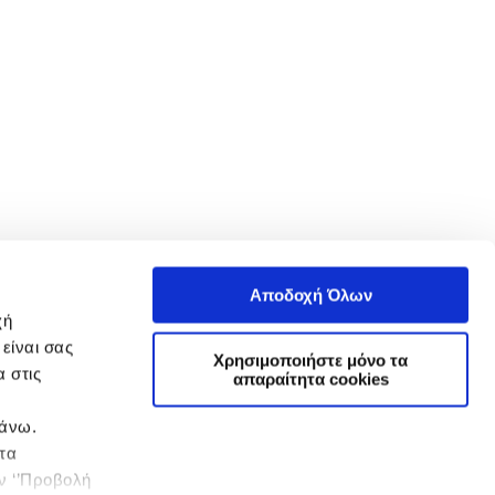
Αποδοχή Όλων
χή
είναι σας
Χρησιμοποιήστε μόνο τα
 στις
απαραίτητα cookies
πάνω.
 τα
ην ‘’Προβολή