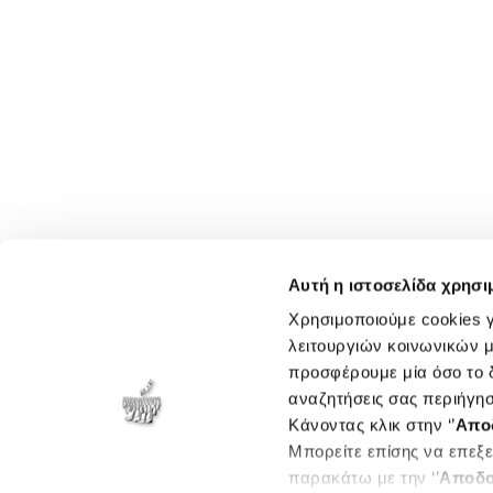
Αυτή η ιστοσελίδα χρησι
Χρησιμοποιούμε cookies γ
λειτουργιών κοινωνικών μ
προσφέρουμε μία όσο το δ
αναζητήσεις σας περιήγησ
Κάνοντας κλικ στην ‘’
Απο
Μπορείτε επίσης να επεξε
παρακάτω με την ‘’
Αποδο