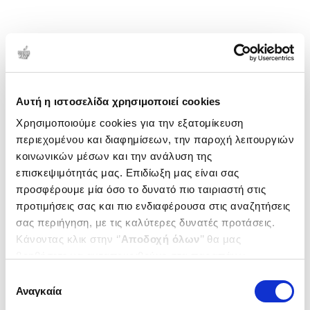
Αυτή η ιστοσελίδα χρησιμοποιεί cookies
Χρησιμοποιούμε cookies για την εξατομίκευση
περιεχομένου και διαφημίσεων, την παροχή λειτουργιών
κοινωνικών μέσων και την ανάλυση της
επισκεψιμότητάς μας. Επιδίωξη μας είναι σας
προσφέρουμε μία όσο το δυνατό πιο ταιριαστή στις
προτιμήσεις σας και πιο ενδιαφέρουσα στις αναζητήσεις
σας περιήγηση, με τις καλύτερες δυνατές προτάσεις.
Κάνοντας κλικ στην ‘’
Αποδοχή όλων
’’ θα μας
βοηθήσετε να ανταποκριθούμε στα παραπάνω.
Μπορείτε επίσης να επεξεργαστείτε ποια cookies σας
Επιλογή
ενδιαφέρουν και να επιλέξετε από τα παρακάτω με την
Αναγκαία
συγκατάθεσης
‘’
Αποδοχή επιλογών
΄΄και να ενημερωθείτε σχετικά με