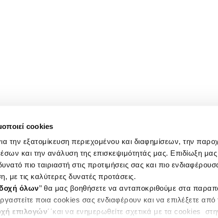
μοποιεί cookies
ια την εξατομίκευση περιεχομένου και διαφημίσεων, την παρο
έσων και την ανάλυση της επισκεψιμότητάς μας. Επιδίωξη μας 
υνατό πιο ταιριαστή στις προτιμήσεις σας και πιο ενδιαφέρουσα
η, με τις καλύτερες δυνατές προτάσεις.
δοχή όλων
’’ θα μας βοηθήσετε να ανταποκριθούμε στα παρα
ργαστείτε ποια cookies σας ενδιαφέρουν και να επιλέξετε από
χή επιλογών
΄΄και να ενημερωθείτε σχετικά με τα cookies στ