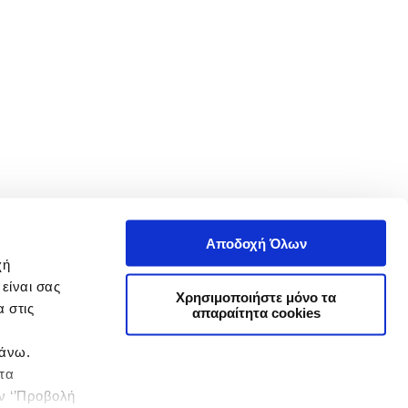
Αποδοχή Όλων
χή
είναι σας
Χρησιμοποιήστε μόνο τα
 στις
απαραίτητα cookies
πάνω.
 τα
ην ‘’Προβολή