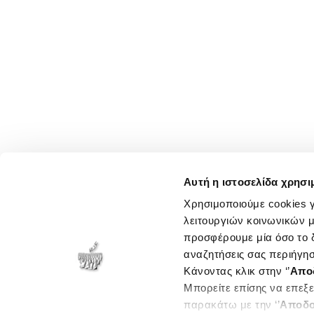
Αυτή η ιστοσελίδα χρησι
Χρησιμοποιούμε cookies γ
λειτουργιών κοινωνικών μ
προσφέρουμε μία όσο το δ
αναζητήσεις σας περιήγησ
Κάνοντας κλικ στην ‘’
Απο
Μπορείτε επίσης να επεξε
παρακάτω με την ‘’
Αποδο