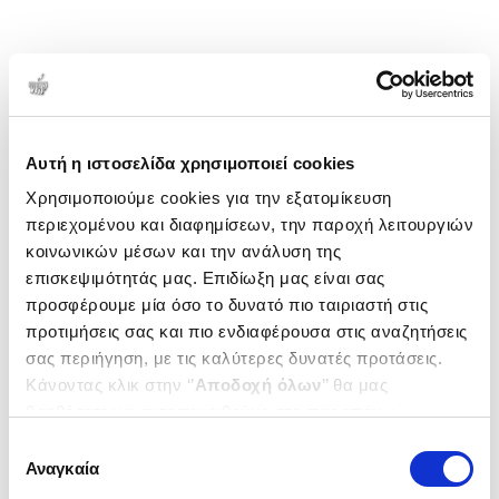
Αυτή η ιστοσελίδα χρησιμοποιεί cookies
Χρησιμοποιούμε cookies για την εξατομίκευση
περιεχομένου και διαφημίσεων, την παροχή λειτουργιών
κοινωνικών μέσων και την ανάλυση της
επισκεψιμότητάς μας. Επιδίωξη μας είναι σας
προσφέρουμε μία όσο το δυνατό πιο ταιριαστή στις
προτιμήσεις σας και πιο ενδιαφέρουσα στις αναζητήσεις
σας περιήγηση, με τις καλύτερες δυνατές προτάσεις.
Κάνοντας κλικ στην ‘’
Αποδοχή όλων
’’ θα μας
βοηθήσετε να ανταποκριθούμε στα παραπάνω.
Μπορείτε επίσης να επεξεργαστείτε ποια cookies σας
Επιλογή
ενδιαφέρουν και να επιλέξετε από τα παρακάτω με την
Αναγκαία
συγκατάθεσης
‘’
Αποδοχή επιλογών
΄΄και να ενημερωθείτε σχετικά με