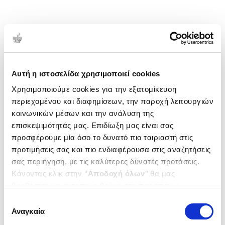
Αυτή η ιστοσελίδα χρησιμοποιεί cookies
Χρησιμοποιούμε cookies για την εξατομίκευση
περιεχομένου και διαφημίσεων, την παροχή λειτουργιών
κοινωνικών μέσων και την ανάλυση της
επισκεψιμότητάς μας. Επιδίωξη μας είναι σας
προσφέρουμε μία όσο το δυνατό πιο ταιριαστή στις
προτιμήσεις σας και πιο ενδιαφέρουσα στις αναζητήσεις
σας περιήγηση, με τις καλύτερες δυνατές προτάσεις.
Κάνοντας κλικ στην ‘’
Αποδοχή όλων
’’ θα μας
βοηθήσετε να ανταποκριθούμε στα παραπάνω.
Μπορείτε επίσης να επεξεργαστείτε ποια cookies σας
Επιλογή
ενδιαφέρουν και να επιλέξετε από τα παρακάτω με την
Αναγκαία
συγκατάθεσης
‘’
Αποδοχή επιλογών
΄΄και να ενημερωθείτε σχετικά με