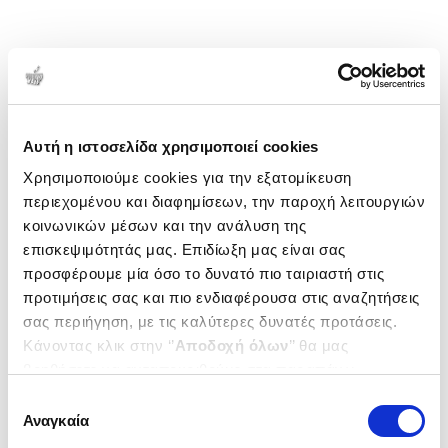
Αυτή η ιστοσελίδα χρησιμοποιεί cookies
Χρησιμοποιούμε cookies για την εξατομίκευση
περιεχομένου και διαφημίσεων, την παροχή λειτουργιών
κοινωνικών μέσων και την ανάλυση της
επισκεψιμότητάς μας. Επιδίωξη μας είναι σας
προσφέρουμε μία όσο το δυνατό πιο ταιριαστή στις
προτιμήσεις σας και πιο ενδιαφέρουσα στις αναζητήσεις
σας περιήγηση, με τις καλύτερες δυνατές προτάσεις.
Κάνοντας κλικ στην ‘’
Αποδοχή όλων
’’ θα μας
βοηθήσετε να ανταποκριθούμε στα παραπάνω.
Μπορείτε επίσης να επεξεργαστείτε ποια cookies σας
Επιλογή
ενδιαφέρουν και να επιλέξετε από τα παρακάτω με την
Αναγκαία
συγκατάθεσης
‘’
Αποδοχή επιλογών
΄΄και να ενημερωθείτε σχετικά με