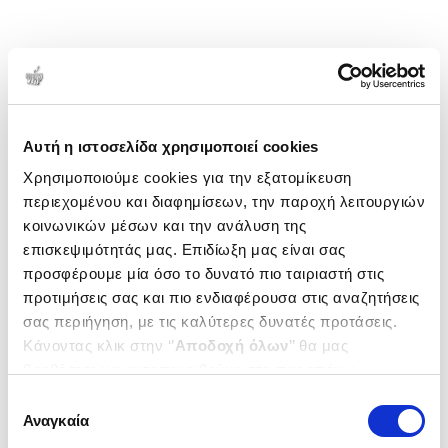
Αυτή η ιστοσελίδα χρησιμοποιεί cookies
Χρησιμοποιούμε cookies για την εξατομίκευση
περιεχομένου και διαφημίσεων, την παροχή λειτουργιών
κοινωνικών μέσων και την ανάλυση της
επισκεψιμότητάς μας. Επιδίωξη μας είναι σας
προσφέρουμε μία όσο το δυνατό πιο ταιριαστή στις
προτιμήσεις σας και πιο ενδιαφέρουσα στις αναζητήσεις
σας περιήγηση, με τις καλύτερες δυνατές προτάσεις.
Κάνοντας κλικ στην ‘’
Αποδοχή όλων
’’ θα μας
βοηθήσετε να ανταποκριθούμε στα παραπάνω.
Μπορείτε επίσης να επεξεργαστείτε ποια cookies σας
Επιλογή
ενδιαφέρουν και να επιλέξετε από τα παρακάτω με την
Αναγκαία
συγκατάθεσης
‘’
Αποδοχή επιλογών
΄΄και να ενημερωθείτε σχετικά με