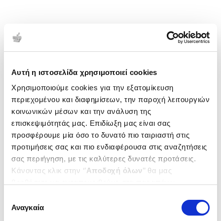
Αυτή η ιστοσελίδα χρησιμοποιεί cookies
Χρησιμοποιούμε cookies για την εξατομίκευση
περιεχομένου και διαφημίσεων, την παροχή λειτουργιών
κοινωνικών μέσων και την ανάλυση της
επισκεψιμότητάς μας. Επιδίωξη μας είναι σας
προσφέρουμε μία όσο το δυνατό πιο ταιριαστή στις
προτιμήσεις σας και πιο ενδιαφέρουσα στις αναζητήσεις
σας περιήγηση, με τις καλύτερες δυνατές προτάσεις.
Κάνοντας κλικ στην ‘’
Αποδοχή όλων
’’ θα μας
βοηθήσετε να ανταποκριθούμε στα παραπάνω.
Μπορείτε επίσης να επεξεργαστείτε ποια cookies σας
Επιλογή
ενδιαφέρουν και να επιλέξετε από τα παρακάτω με την
Αναγκαία
συγκατάθεσης
‘’
Αποδοχή επιλογών
΄΄και να ενημερωθείτε σχετικά με