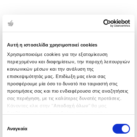
Αυτή η ιστοσελίδα χρησιμοποιεί cookies
Χρησιμοποιούμε cookies για την εξατομίκευση
περιεχομένου και διαφημίσεων, την παροχή λειτουργιών
κοινωνικών μέσων και την ανάλυση της
επισκεψιμότητάς μας. Επιδίωξη μας είναι σας
προσφέρουμε μία όσο το δυνατό πιο ταιριαστή στις
προτιμήσεις σας και πιο ενδιαφέρουσα στις αναζητήσεις
σας περιήγηση, με τις καλύτερες δυνατές προτάσεις.
Κάνοντας κλικ στην ‘’
Αποδοχή όλων
’’ θα μας
βοηθήσετε να ανταποκριθούμε στα παραπάνω.
Μπορείτε επίσης να επεξεργαστείτε ποια cookies σας
Επιλογή
ενδιαφέρουν και να επιλέξετε από τα παρακάτω με την
Αναγκαία
συγκατάθεσης
‘’
Αποδοχή επιλογών
΄΄και να ενημερωθείτε σχετικά με