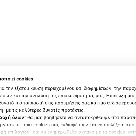
μοποιεί cookies
ια την εξατομίκευση περιεχομένου και διαφημίσεων, την παρο
έσων και την ανάλυση της επισκεψιμότητάς μας. Επιδίωξη μας 
υνατό πιο ταιριαστή στις προτιμήσεις σας και πιο ενδιαφέρουσα
η, με τις καλύτερες δυνατές προτάσεις.
δοχή όλων
’’ θα μας βοηθήσετε να ανταποκριθούμε στα παρα
ργαστείτε ποια cookies σας ενδιαφέρουν και να επιλέξετε από
χή επιλογών
΄΄και να ενημερωθείτε σχετικά με τα cookies στ