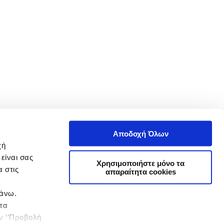
Αποδοχή Όλων
χή
είναι σας
Χρησιμοποιήστε μόνο τα
 στις
απαραίτητα cookies
πάνω.
 τα
ην ‘’Προβολή