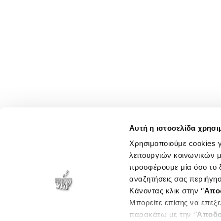
Αυτή η ιστοσελίδα χρησι
Χρησιμοποιούμε cookies γ
λειτουργιών κοινωνικών μ
προσφέρουμε μία όσο το δ
αναζητήσεις σας περιήγησ
Κάνοντας κλικ στην ‘’
Απο
Μπορείτε επίσης να επεξε
παρακάτω με την ‘’
Αποδο