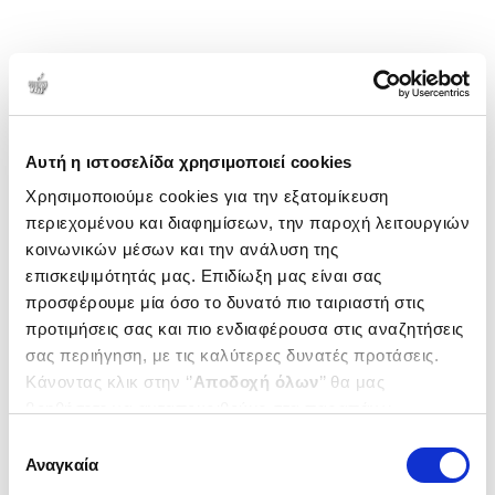
Αυτή η ιστοσελίδα χρησιμοποιεί cookies
Χρησιμοποιούμε cookies για την εξατομίκευση
περιεχομένου και διαφημίσεων, την παροχή λειτουργιών
κοινωνικών μέσων και την ανάλυση της
επισκεψιμότητάς μας. Επιδίωξη μας είναι σας
προσφέρουμε μία όσο το δυνατό πιο ταιριαστή στις
προτιμήσεις σας και πιο ενδιαφέρουσα στις αναζητήσεις
σας περιήγηση, με τις καλύτερες δυνατές προτάσεις.
Κάνοντας κλικ στην ‘’
Αποδοχή όλων
’’ θα μας
βοηθήσετε να ανταποκριθούμε στα παραπάνω.
Μπορείτε επίσης να επεξεργαστείτε ποια cookies σας
Επιλογή
ενδιαφέρουν και να επιλέξετε από τα παρακάτω με την
Αναγκαία
συγκατάθεσης
‘’
Αποδοχή επιλογών
΄΄και να ενημερωθείτε σχετικά με