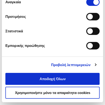
ενδιαφέρουν και να επιλέξετε από τα παρακάτω με την
Αναγκαία
συγκατάθεσης
‘’
Αποδοχή επιλογών
΄΄και να ενημερωθείτε σχετικά με
τα cookies στην ‘’Προβολή λεπτομερειών’’.
Προτιμήσεις
Στατιστικά
Εμπορικής προώθησης
Προβολή λεπτομερειών
Αποδοχή Όλων
Χρησιμοποιήστε μόνο τα απαραίτητα cookies