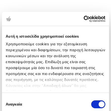
Αυτή η ιστοσελίδα χρησιμοποιεί cookies
Χρησιμοποιούμε cookies για την εξατομίκευση
περιεχομένου και διαφημίσεων, την παροχή λειτουργιών
κοινωνικών μέσων και την ανάλυση της
επισκεψιμότητάς μας. Επιδίωξη μας είναι σας
προσφέρουμε μία όσο το δυνατό πιο ταιριαστή στις
προτιμήσεις σας και πιο ενδιαφέρουσα στις αναζητήσεις
σας περιήγηση, με τις καλύτερες δυνατές προτάσεις.
Κάνοντας κλικ στην ‘’
Αποδοχή όλων
’’ θα μας
βοηθήσετε να ανταποκριθούμε στα παραπάνω.
Μπορείτε επίσης να επεξεργαστείτε ποια cookies σας
Επιλογή
ενδιαφέρουν και να επιλέξετε από τα παρακάτω με την
Αναγκαία
συγκατάθεσης
‘’
Αποδοχή επιλογών
΄΄και να ενημερωθείτε σχετικά με