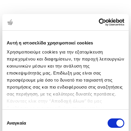
Αυτή η ιστοσελίδα χρησιμοποιεί cookies
Χρησιμοποιούμε cookies για την εξατομίκευση
περιεχομένου και διαφημίσεων, την παροχή λειτουργιών
κοινωνικών μέσων και την ανάλυση της
επισκεψιμότητάς μας. Επιδίωξη μας είναι σας
προσφέρουμε μία όσο το δυνατό πιο ταιριαστή στις
προτιμήσεις σας και πιο ενδιαφέρουσα στις αναζητήσεις
σας περιήγηση, με τις καλύτερες δυνατές προτάσεις.
Κάνοντας κλικ στην ‘’
Αποδοχή όλων
’’ θα μας
βοηθήσετε να ανταποκριθούμε στα παραπάνω.
Μπορείτε επίσης να επεξεργαστείτε ποια cookies σας
Επιλογή
ενδιαφέρουν και να επιλέξετε από τα παρακάτω με την
Αναγκαία
συγκατάθεσης
‘’
Αποδοχή επιλογών
΄΄και να ενημερωθείτε σχετικά με