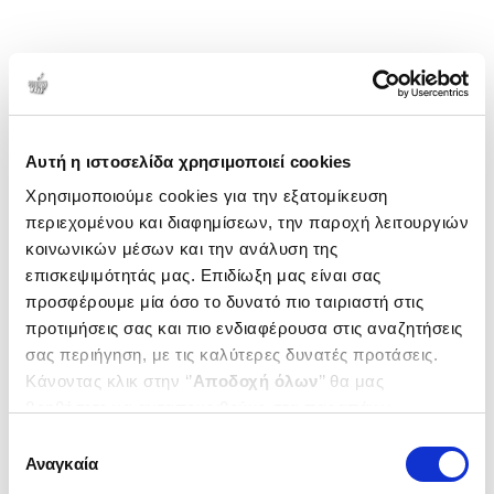
Αυτή η ιστοσελίδα χρησιμοποιεί cookies
Χρησιμοποιούμε cookies για την εξατομίκευση
περιεχομένου και διαφημίσεων, την παροχή λειτουργιών
κοινωνικών μέσων και την ανάλυση της
επισκεψιμότητάς μας. Επιδίωξη μας είναι σας
προσφέρουμε μία όσο το δυνατό πιο ταιριαστή στις
προτιμήσεις σας και πιο ενδιαφέρουσα στις αναζητήσεις
σας περιήγηση, με τις καλύτερες δυνατές προτάσεις.
Κάνοντας κλικ στην ‘’
Αποδοχή όλων
’’ θα μας
βοηθήσετε να ανταποκριθούμε στα παραπάνω.
Μπορείτε επίσης να επεξεργαστείτε ποια cookies σας
Επιλογή
ενδιαφέρουν και να επιλέξετε από τα παρακάτω με την
Αναγκαία
συγκατάθεσης
‘’
Αποδοχή επιλογών
΄΄και να ενημερωθείτε σχετικά με