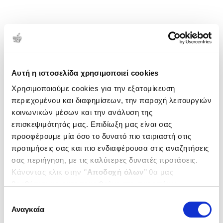
Αυτή η ιστοσελίδα χρησιμοποιεί cookies
Χρησιμοποιούμε cookies για την εξατομίκευση
περιεχομένου και διαφημίσεων, την παροχή λειτουργιών
κοινωνικών μέσων και την ανάλυση της
επισκεψιμότητάς μας. Επιδίωξη μας είναι σας
προσφέρουμε μία όσο το δυνατό πιο ταιριαστή στις
προτιμήσεις σας και πιο ενδιαφέρουσα στις αναζητήσεις
σας περιήγηση, με τις καλύτερες δυνατές προτάσεις.
Κάνοντας κλικ στην ‘’
Αποδοχή όλων
’’ θα μας
βοηθήσετε να ανταποκριθούμε στα παραπάνω.
Μπορείτε επίσης να επεξεργαστείτε ποια cookies σας
Επιλογή
ενδιαφέρουν και να επιλέξετε από τα παρακάτω με την
Αναγκαία
συγκατάθεσης
‘’
Αποδοχή επιλογών
΄΄και να ενημερωθείτε σχετικά με