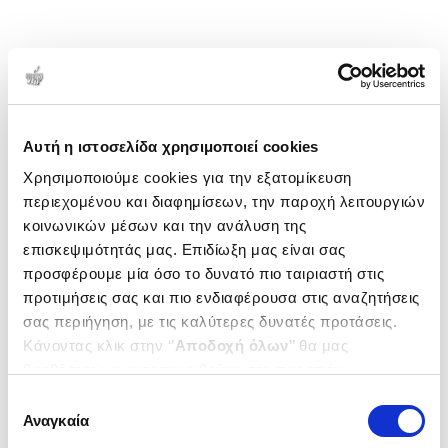
Αυτή η ιστοσελίδα χρησιμοποιεί cookies
Χρησιμοποιούμε cookies για την εξατομίκευση
περιεχομένου και διαφημίσεων, την παροχή λειτουργιών
κοινωνικών μέσων και την ανάλυση της
επισκεψιμότητάς μας. Επιδίωξη μας είναι σας
προσφέρουμε μία όσο το δυνατό πιο ταιριαστή στις
προτιμήσεις σας και πιο ενδιαφέρουσα στις αναζητήσεις
σας περιήγηση, με τις καλύτερες δυνατές προτάσεις.
Κάνοντας κλικ στην ‘’
Αποδοχή όλων
’’ θα μας
βοηθήσετε να ανταποκριθούμε στα παραπάνω.
Μπορείτε επίσης να επεξεργαστείτε ποια cookies σας
Επιλογή
ενδιαφέρουν και να επιλέξετε από τα παρακάτω με την
Αναγκαία
συγκατάθεσης
‘’
Αποδοχή επιλογών
΄΄και να ενημερωθείτε σχετικά με