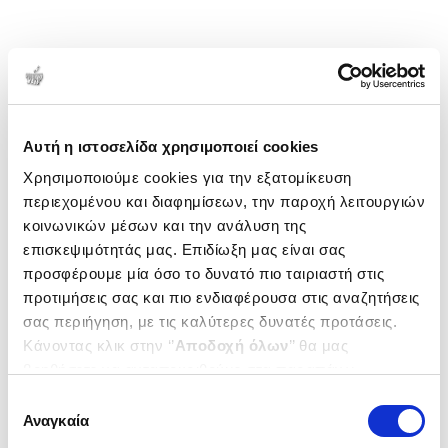
Αυτή η ιστοσελίδα χρησιμοποιεί cookies
Χρησιμοποιούμε cookies για την εξατομίκευση
περιεχομένου και διαφημίσεων, την παροχή λειτουργιών
κοινωνικών μέσων και την ανάλυση της
επισκεψιμότητάς μας. Επιδίωξη μας είναι σας
προσφέρουμε μία όσο το δυνατό πιο ταιριαστή στις
προτιμήσεις σας και πιο ενδιαφέρουσα στις αναζητήσεις
σας περιήγηση, με τις καλύτερες δυνατές προτάσεις.
Κάνοντας κλικ στην ‘’
Αποδοχή όλων
’’ θα μας
βοηθήσετε να ανταποκριθούμε στα παραπάνω.
Μπορείτε επίσης να επεξεργαστείτε ποια cookies σας
Επιλογή
ενδιαφέρουν και να επιλέξετε από τα παρακάτω με την
Αναγκαία
συγκατάθεσης
‘’
Αποδοχή επιλογών
΄΄και να ενημερωθείτε σχετικά με