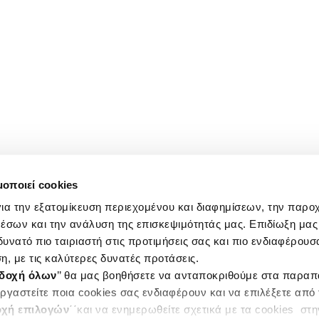
μοποιεί cookies
ια την εξατομίκευση περιεχομένου και διαφημίσεων, την παρο
έσων και την ανάλυση της επισκεψιμότητάς μας. Επιδίωξη μας 
υνατό πιο ταιριαστή στις προτιμήσεις σας και πιο ενδιαφέρουσα
η, με τις καλύτερες δυνατές προτάσεις.
δοχή όλων
’’ θα μας βοηθήσετε να ανταποκριθούμε στα παρα
ργαστείτε ποια cookies σας ενδιαφέρουν και να επιλέξετε από
χή επιλογών
΄΄και να ενημερωθείτε σχετικά με τα cookies στ