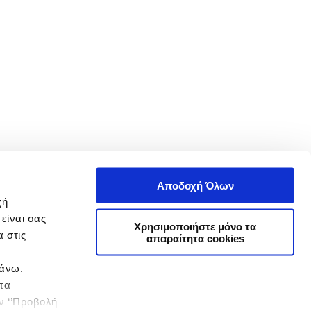
Αποδοχή Όλων
χή
είναι σας
Χρησιμοποιήστε μόνο τα
 στις
απαραίτητα cookies
πάνω.
 τα
ην ‘’Προβολή