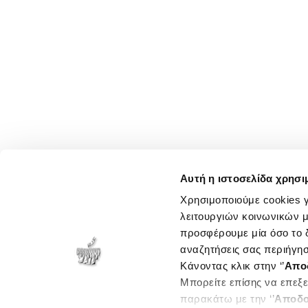
Αυτή η ιστοσελίδα χρησι
Χρησιμοποιούμε cookies γ
λειτουργιών κοινωνικών μ
προσφέρουμε μία όσο το δ
αναζητήσεις σας περιήγησ
Κάνοντας κλικ στην ‘’
Απο
Μπορείτε επίσης να επεξε
παρακάτω με την ‘’
Αποδο