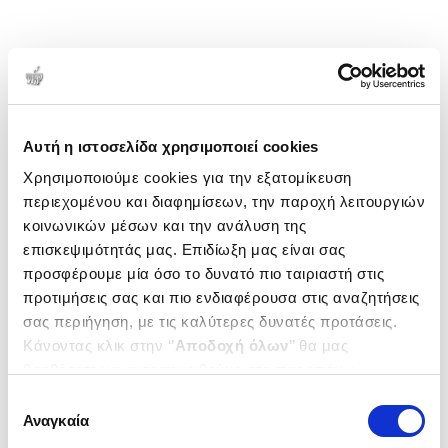
Αυτή η ιστοσελίδα χρησιμοποιεί cookies
Χρησιμοποιούμε cookies για την εξατομίκευση
περιεχομένου και διαφημίσεων, την παροχή λειτουργιών
κοινωνικών μέσων και την ανάλυση της
επισκεψιμότητάς μας. Επιδίωξη μας είναι σας
προσφέρουμε μία όσο το δυνατό πιο ταιριαστή στις
προτιμήσεις σας και πιο ενδιαφέρουσα στις αναζητήσεις
σας περιήγηση, με τις καλύτερες δυνατές προτάσεις.
Κάνοντας κλικ στην ‘’
Αποδοχή όλων
’’ θα μας
βοηθήσετε να ανταποκριθούμε στα παραπάνω.
Μπορείτε επίσης να επεξεργαστείτε ποια cookies σας
Επιλογή
ενδιαφέρουν και να επιλέξετε από τα παρακάτω με την
Αναγκαία
συγκατάθεσης
‘’
Αποδοχή επιλογών
΄΄και να ενημερωθείτε σχετικά με