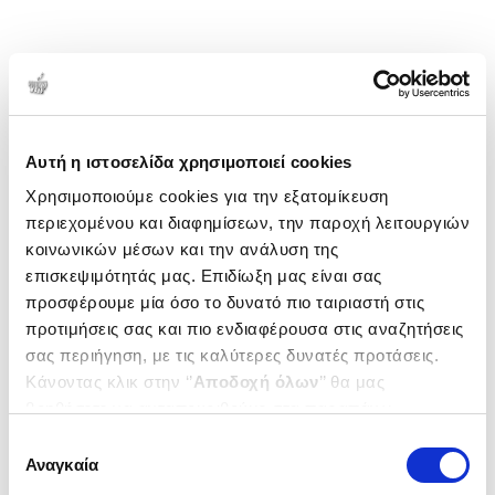
Αυτή η ιστοσελίδα χρησιμοποιεί cookies
Χρησιμοποιούμε cookies για την εξατομίκευση
περιεχομένου και διαφημίσεων, την παροχή λειτουργιών
κοινωνικών μέσων και την ανάλυση της
επισκεψιμότητάς μας. Επιδίωξη μας είναι σας
προσφέρουμε μία όσο το δυνατό πιο ταιριαστή στις
προτιμήσεις σας και πιο ενδιαφέρουσα στις αναζητήσεις
σας περιήγηση, με τις καλύτερες δυνατές προτάσεις.
Κάνοντας κλικ στην ‘’
Αποδοχή όλων
’’ θα μας
βοηθήσετε να ανταποκριθούμε στα παραπάνω.
Μπορείτε επίσης να επεξεργαστείτε ποια cookies σας
Επιλογή
ενδιαφέρουν και να επιλέξετε από τα παρακάτω με την
Αναγκαία
συγκατάθεσης
‘’
Αποδοχή επιλογών
΄΄και να ενημερωθείτε σχετικά με