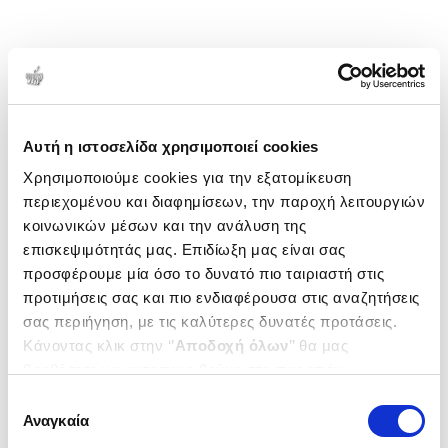
Αυτή η ιστοσελίδα χρησιμοποιεί cookies
Χρησιμοποιούμε cookies για την εξατομίκευση
περιεχομένου και διαφημίσεων, την παροχή λειτουργιών
κοινωνικών μέσων και την ανάλυση της
επισκεψιμότητάς μας. Επιδίωξη μας είναι σας
προσφέρουμε μία όσο το δυνατό πιο ταιριαστή στις
προτιμήσεις σας και πιο ενδιαφέρουσα στις αναζητήσεις
σας περιήγηση, με τις καλύτερες δυνατές προτάσεις.
Κάνοντας κλικ στην ‘’
Αποδοχή όλων
’’ θα μας
βοηθήσετε να ανταποκριθούμε στα παραπάνω.
Μπορείτε επίσης να επεξεργαστείτε ποια cookies σας
Επιλογή
ενδιαφέρουν και να επιλέξετε από τα παρακάτω με την
Αναγκαία
συγκατάθεσης
‘’
Αποδοχή επιλογών
΄΄και να ενημερωθείτε σχετικά με