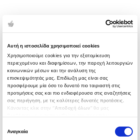
Αυτή η ιστοσελίδα χρησιμοποιεί cookies
Χρησιμοποιούμε cookies για την εξατομίκευση
περιεχομένου και διαφημίσεων, την παροχή λειτουργιών
κοινωνικών μέσων και την ανάλυση της
επισκεψιμότητάς μας. Επιδίωξη μας είναι σας
προσφέρουμε μία όσο το δυνατό πιο ταιριαστή στις
προτιμήσεις σας και πιο ενδιαφέρουσα στις αναζητήσεις
σας περιήγηση, με τις καλύτερες δυνατές προτάσεις.
Κάνοντας κλικ στην ‘’
Αποδοχή όλων
’’ θα μας
βοηθήσετε να ανταποκριθούμε στα παραπάνω.
Μπορείτε επίσης να επεξεργαστείτε ποια cookies σας
Επιλογή
ενδιαφέρουν και να επιλέξετε από τα παρακάτω με την
Αναγκαία
συγκατάθεσης
‘’
Αποδοχή επιλογών
΄΄και να ενημερωθείτε σχετικά με