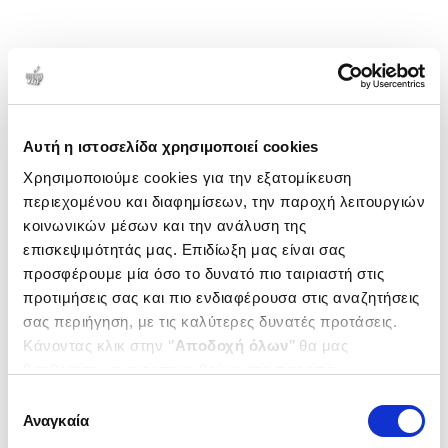
Αυτή η ιστοσελίδα χρησιμοποιεί cookies
Χρησιμοποιούμε cookies για την εξατομίκευση
περιεχομένου και διαφημίσεων, την παροχή λειτουργιών
κοινωνικών μέσων και την ανάλυση της
επισκεψιμότητάς μας. Επιδίωξη μας είναι σας
προσφέρουμε μία όσο το δυνατό πιο ταιριαστή στις
προτιμήσεις σας και πιο ενδιαφέρουσα στις αναζητήσεις
σας περιήγηση, με τις καλύτερες δυνατές προτάσεις.
Κάνοντας κλικ στην ‘’
Αποδοχή όλων
’’ θα μας
βοηθήσετε να ανταποκριθούμε στα παραπάνω.
Μπορείτε επίσης να επεξεργαστείτε ποια cookies σας
Επιλογή
ενδιαφέρουν και να επιλέξετε από τα παρακάτω με την
Αναγκαία
συγκατάθεσης
‘’
Αποδοχή επιλογών
΄΄και να ενημερωθείτε σχετικά με