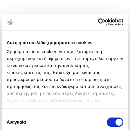
Αυτή η ιστοσελίδα χρησιμοποιεί cookies
Χρησιμοποιούμε cookies για την εξατομίκευση
περιεχομένου και διαφημίσεων, την παροχή λειτουργιών
κοινωνικών μέσων και την ανάλυση της
επισκεψιμότητάς μας. Επιδίωξη μας είναι σας
προσφέρουμε μία όσο το δυνατό πιο ταιριαστή στις
προτιμήσεις σας και πιο ενδιαφέρουσα στις αναζητήσεις
σας περιήγηση, με τις καλύτερες δυνατές προτάσεις.
Κάνοντας κλικ στην ‘’
Αποδοχή όλων
’’ θα μας
βοηθήσετε να ανταποκριθούμε στα παραπάνω.
Μπορείτε επίσης να επεξεργαστείτε ποια cookies σας
Επιλογή
ενδιαφέρουν και να επιλέξετε από τα παρακάτω με την
Αναγκαία
συγκατάθεσης
‘’
Αποδοχή επιλογών
΄΄και να ενημερωθείτε σχετικά με