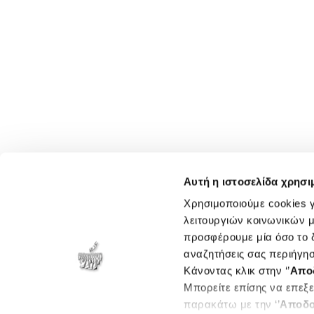
Αυτή η ιστοσελίδα χρησι
Χρησιμοποιούμε cookies γ
λειτουργιών κοινωνικών μ
προσφέρουμε μία όσο το δ
αναζητήσεις σας περιήγησ
Κάνοντας κλικ στην ‘’
Απο
Μπορείτε επίσης να επεξε
παρακάτω με την ‘’
Αποδο