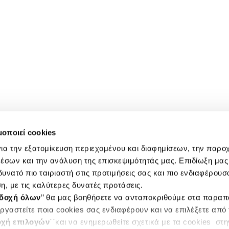
μοποιεί cookies
ια την εξατομίκευση περιεχομένου και διαφημίσεων, την παρο
έσων και την ανάλυση της επισκεψιμότητάς μας. Επιδίωξη μας 
υνατό πιο ταιριαστή στις προτιμήσεις σας και πιο ενδιαφέρουσα
η, με τις καλύτερες δυνατές προτάσεις.
δοχή όλων
’’ θα μας βοηθήσετε να ανταποκριθούμε στα παρα
ργαστείτε ποια cookies σας ενδιαφέρουν και να επιλέξετε από
χή επιλογών
΄΄και να ενημερωθείτε σχετικά με τα cookies στ