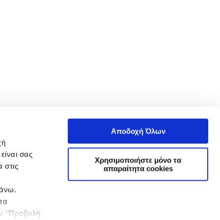
Αποδοχή Όλων
χή
είναι σας
Χρησιμοποιήστε μόνο τα
 στις
απαραίτητα cookies
πάνω.
 τα
ην ‘’Προβολή