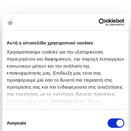
Αυτή η ιστοσελίδα χρησιμοποιεί cookies
Χρησιμοποιούμε cookies για την εξατομίκευση
περιεχομένου και διαφημίσεων, την παροχή λειτουργιών
κοινωνικών μέσων και την ανάλυση της
επισκεψιμότητάς μας. Επιδίωξη μας είναι σας
προσφέρουμε μία όσο το δυνατό πιο ταιριαστή στις
προτιμήσεις σας και πιο ενδιαφέρουσα στις αναζητήσεις
σας περιήγηση, με τις καλύτερες δυνατές προτάσεις.
Κάνοντας κλικ στην ‘’
Αποδοχή όλων
’’ θα μας
βοηθήσετε να ανταποκριθούμε στα παραπάνω.
Μπορείτε επίσης να επεξεργαστείτε ποια cookies σας
Επιλογή
ενδιαφέρουν και να επιλέξετε από τα παρακάτω με την
Αναγκαία
συγκατάθεσης
‘’
Αποδοχή επιλογών
΄΄και να ενημερωθείτε σχετικά με