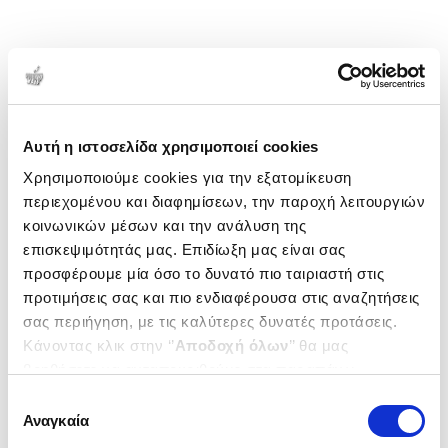
Αυτή η ιστοσελίδα χρησιμοποιεί cookies
Χρησιμοποιούμε cookies για την εξατομίκευση
περιεχομένου και διαφημίσεων, την παροχή λειτουργιών
κοινωνικών μέσων και την ανάλυση της
επισκεψιμότητάς μας. Επιδίωξη μας είναι σας
προσφέρουμε μία όσο το δυνατό πιο ταιριαστή στις
προτιμήσεις σας και πιο ενδιαφέρουσα στις αναζητήσεις
σας περιήγηση, με τις καλύτερες δυνατές προτάσεις.
Κάνοντας κλικ στην ‘’
Αποδοχή όλων
’’ θα μας
βοηθήσετε να ανταποκριθούμε στα παραπάνω.
Μπορείτε επίσης να επεξεργαστείτε ποια cookies σας
Επιλογή
ενδιαφέρουν και να επιλέξετε από τα παρακάτω με την
Αναγκαία
συγκατάθεσης
‘’
Αποδοχή επιλογών
΄΄και να ενημερωθείτε σχετικά με