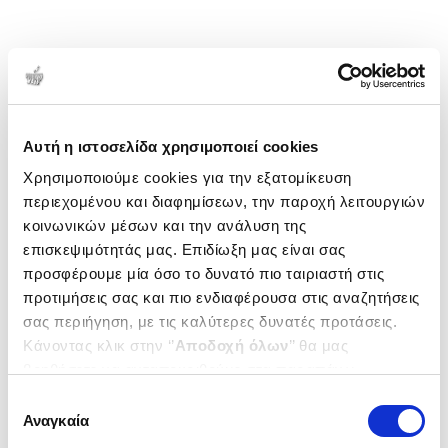
Αυτή η ιστοσελίδα χρησιμοποιεί cookies
Χρησιμοποιούμε cookies για την εξατομίκευση
περιεχομένου και διαφημίσεων, την παροχή λειτουργιών
κοινωνικών μέσων και την ανάλυση της
επισκεψιμότητάς μας. Επιδίωξη μας είναι σας
προσφέρουμε μία όσο το δυνατό πιο ταιριαστή στις
προτιμήσεις σας και πιο ενδιαφέρουσα στις αναζητήσεις
σας περιήγηση, με τις καλύτερες δυνατές προτάσεις.
Κάνοντας κλικ στην ‘’
Αποδοχή όλων
’’ θα μας
βοηθήσετε να ανταποκριθούμε στα παραπάνω.
Μπορείτε επίσης να επεξεργαστείτε ποια cookies σας
Επιλογή
ενδιαφέρουν και να επιλέξετε από τα παρακάτω με την
Αναγκαία
συγκατάθεσης
‘’
Αποδοχή επιλογών
΄΄και να ενημερωθείτε σχετικά με