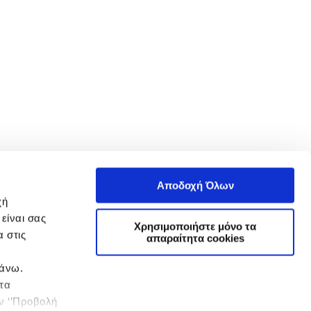
Αποδοχή Όλων
χή
είναι σας
Χρησιμοποιήστε μόνο τα
 στις
απαραίτητα cookies
πάνω.
 τα
ην ‘’Προβολή