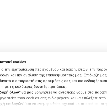
μοποιεί cookies
ια την εξατομίκευση περιεχομένου και διαφημίσεων, την παρο
έσων και την ανάλυση της επισκεψιμότητάς μας. Επιδίωξη μας 
υνατό πιο ταιριαστή στις προτιμήσεις σας και πιο ενδιαφέρουσα
η, με τις καλύτερες δυνατές προτάσεις.
δοχή όλων
’’ θα μας βοηθήσετε να ανταποκριθούμε στα παρα
ργαστείτε ποια cookies σας ενδιαφέρουν και να επιλέξετε από
χή επιλογών
΄΄και να ενημερωθείτε σχετικά με τα cookies στ