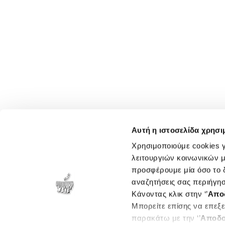
Αυτή η ιστοσελίδα χρησι
Χρησιμοποιούμε cookies γ
λειτουργιών κοινωνικών μ
προσφέρουμε μία όσο το δ
αναζητήσεις σας περιήγησ
Κάνοντας κλικ στην ‘’
Απο
Μπορείτε επίσης να επεξε
παρακάτω με την ‘’
Αποδο