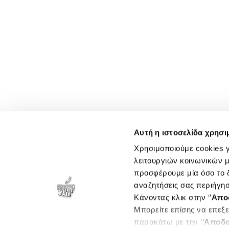
Αυτή η ιστοσελίδα χρησι
Χρησιμοποιούμε cookies γ
λειτουργιών κοινωνικών μ
προσφέρουμε μία όσο το δ
αναζητήσεις σας περιήγησ
Κάνοντας κλικ στην ‘’
Απο
Μπορείτε επίσης να επεξε
παρακάτω με την ‘’
Αποδο