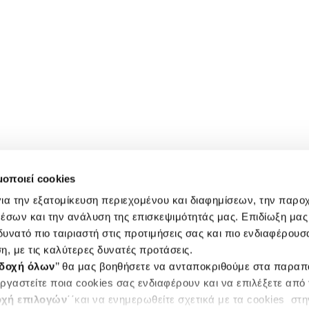
μοποιεί cookies
ια την εξατομίκευση περιεχομένου και διαφημίσεων, την παρο
έσων και την ανάλυση της επισκεψιμότητάς μας. Επιδίωξη μας 
υνατό πιο ταιριαστή στις προτιμήσεις σας και πιο ενδιαφέρουσα
η, με τις καλύτερες δυνατές προτάσεις.
δοχή όλων
’’ θα μας βοηθήσετε να ανταποκριθούμε στα παρα
ργαστείτε ποια cookies σας ενδιαφέρουν και να επιλέξετε από
χή επιλογών
΄΄και να ενημερωθείτε σχετικά με τα cookies στ