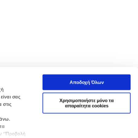
Αποδοχή Όλων
χή
είναι σας
Χρησιμοποιήστε μόνο τα
 στις
απαραίτητα cookies
πάνω.
 τα
ην ‘’Προβολή