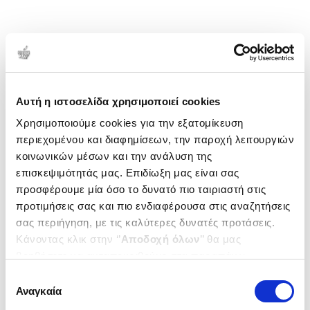
Αυτή η ιστοσελίδα χρησιμοποιεί cookies
Χρησιμοποιούμε cookies για την εξατομίκευση
περιεχομένου και διαφημίσεων, την παροχή λειτουργιών
κοινωνικών μέσων και την ανάλυση της
επισκεψιμότητάς μας. Επιδίωξη μας είναι σας
προσφέρουμε μία όσο το δυνατό πιο ταιριαστή στις
προτιμήσεις σας και πιο ενδιαφέρουσα στις αναζητήσεις
σας περιήγηση, με τις καλύτερες δυνατές προτάσεις.
Κάνοντας κλικ στην ‘’
Αποδοχή όλων
’’ θα μας
βοηθήσετε να ανταποκριθούμε στα παραπάνω.
Μπορείτε επίσης να επεξεργαστείτε ποια cookies σας
Επιλογή
ενδιαφέρουν και να επιλέξετε από τα παρακάτω με την
Αναγκαία
συγκατάθεσης
‘’
Αποδοχή επιλογών
΄΄και να ενημερωθείτε σχετικά με