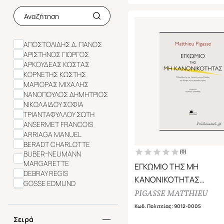
ΑΠΟΣΤΟΛΙΔΗΣ Δ. ΠΑΝΟΣ
ΑΡΙΣΤΗΝΟΣ ΓΙΩΡΓΟΣ
ΑΡΚΟΥΔΕΑΣ ΚΩΣΤΑΣ
ΚΟΡΝΕΤΗΣ ΚΩΣΤΗΣ
ΜΑΡΙΟΡΑΣ ΜΙΧΑΛΗΣ
ΝΑΝΟΠΟΥΛΟΣ ΔΗΜΗΤΡΙΟΣ
ΝΙΚΟΛΑΙΔΟΥ ΣΟΦΙΑ
ΤΡΙΑΝΤΑΦΥΛΛΟΥ ΣΩΤΗ
ANSERMET FRANCOIS
ARRIAGA MANUEL
BERADT CHARLOTTE
(
0
)
BUBER-NEUMANN
MARGARETTE
ΕΓΚΩΜΙΟ ΤΗΣ ΜΗ
DEBRAY REGIS
ΚΑΝΟΝΙΚΟΤΗΤΑΣ
GOSSE EDMUND
Ο ΔΙΕΥΘΥΝΤΗΣ ΤΗΣ LAZA
PIGASSE MATTHIEU
JOHNSON STEVEN
KLEIN NAOMI
ΤΗΝ ΕΛΛΑΔΑ, ΤΗΝ ΚΥΠΡ
Κωδ. Πολιτείας
:
9012-0005
PIGASSE MATTHIEU
ΕΥΡΩΠΑΙΚΗ ΚΡΙΣΗ
Σειρά
STEINER GEORGE