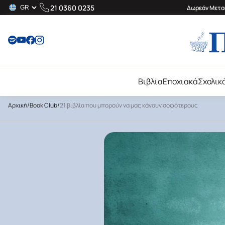
21 0360 0235
Δωρεάν Μεταφ
Βιβλία
Εποχιακά
Σχολικ
Αρχική
/
Book Club
/
21 βιβλία που μπορούν να μας κάνουν σοφότερους