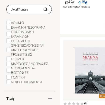
.
50
.
45
13
€
9
€
VICO GIAMBATTISTA
Τιμή Έκδοσης
Τιμή Πολιτείας
ZWEIG STEFAN
ΔΟΚΙΜΙΟ
ΕΛΛΗΝΙΚΗ ΠΕΖΟΓΡΑΦΙΑ
ΕΠΙΣΤΗΜΟΝΙΚΗ
ΕΚΛΑΙΚΕΥΣΗ
ΕΣΤΙΑ ΙΔΕΩΝ
ΘΡΗΣΚΕΙΟΛΟΓΙΚΕΣ ΚΑΙ
ΔΙΑΘΡΗΣΚΕΥΤΙΚΕΣ
ΠΡΟΣΕΓΓΙΣΕΙΣ
ΚΟΣΜΟΣ
ΜΑΡΤΥΡΙΕΣ / ΒΙΟΓΡΑΦΙΕΣ
ΝΤΟΚΟΥΜΕΝΤΑ-
ΒΙΟΓΡΑΦΙΕΣ
ΠΟΛΙΤΙΚΗ
ΨΗΦΙΑΚΗ ΚΟΥΛΤΟΥΡΑ
Εξα
Τιμή
(
0
)