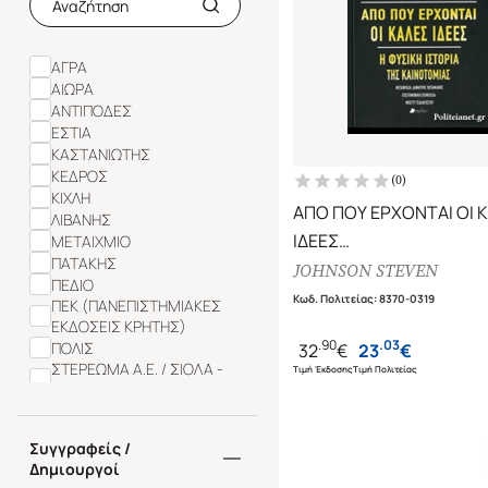
ΑΓΡΑ
ΑΙΩΡΑ
ΑΝΤΙΠΟΔΕΣ
ΕΣΤΙΑ
ΚΑΣΤΑΝΙΩΤΗΣ
ΚΕΔΡΟΣ
(
0
)
ΚΙΧΛΗ
ΑΠΟ ΠΟΥ ΕΡΧΟΝΤΑΙ ΟΙ 
ΛΙΒΑΝΗΣ
ΙΔΕΕΣ
ΜΕΤΑΙΧΜΙΟ
ΠΑΤΑΚΗΣ
Η ΦΥΣΙΚΗ ΙΣΤΟΡΙΑ ΤΗΣ
JOHNSON STEVEN
ΠΕΔΙΟ
ΚΑΙΝΟΤΟΜΙΑΣ
Κωδ. Πολιτείας
:
8370-0319
ΠΕΚ (ΠΑΝΕΠΙΣΤΗΜΙΑΚΕΣ
ΕΚΔΟΣΕΙΣ ΚΡΗΤΗΣ)
.
90
.
03
ΠΟΛΙΣ
32
€
23
€
ΣΤΕΡΕΩΜΑ Α.Ε. / ΣΙΟΛΑ -
Τιμή Έκδοσης
Τιμή Πολιτείας
ΑΛΕΞΙΟΥ
GUTENBERG
Συγγραφείς /
Δημιουργοί