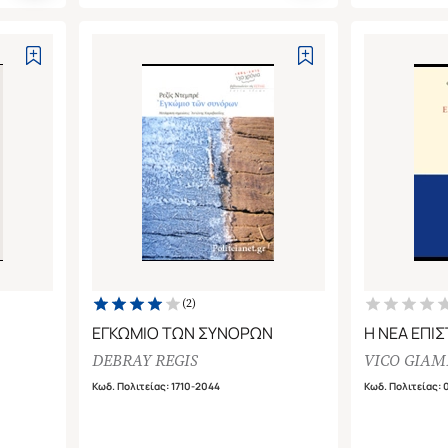
(
2
)
ΕΓΚΩΜΙΟ ΤΩΝ ΣΥΝΟΡΩΝ
Η ΝΕΑ ΕΠΙ
DEBRAY REGIS
VICO GIAM
RD ΓΙΑ
Κωδ. Πολιτείας
:
1710-2044
Κωδ. Πολιτείας
:
Ο, ΤΗΝ