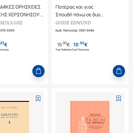
ΑΜΙΚΕΣ ΘΡΗΣΚΕΙΕΣ
Πατέρας και γιος
ΚΗΣ ΧΕΡΣΟΝΗΣΟΥ:
Σπουδή πάνω σε δυο
ΝΟΜΕΝΟ ΚΑΙ ΤΟ
ιδιοσυγκρασίες
 ΜΙΧΑΛΗΣ
GOSSE EDMUND
ΚΗΤΟ
8370-0303
Κωδ. Πολιτείας
:
3351-0494
23
.
00
.
50
€
15
€
10
€
λιτείας
Τιμή Έκδοσης
Τιμή Πολιτείας