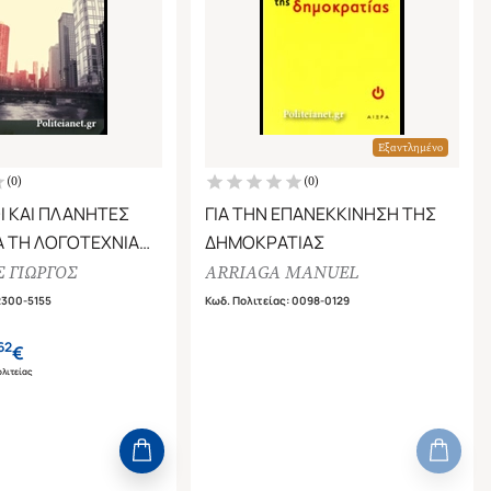
Εξαντλημένο
(
0
)
(
0
)
Ι ΚΑΙ ΠΛΑΝΗΤΕΣ
ΓΙΑ ΤΗΝ ΕΠΑΝΕΚΚΙΝΗΣΗ ΤΗΣ
Α ΤΗ ΛΟΓΟΤΕΧΝΙΑ
ΔΗΜΟΚΡΑΤΙΑΣ
ΟΛΙΤΙΣΜΟ
 ΓΙΩΡΓΟΣ
ARRIAGA MANUEL
2300-5155
Κωδ. Πολιτείας
:
0098-0129
62
€
λιτείας