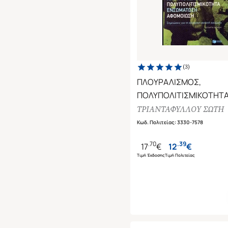
(
3
)
ΠΛΟΥΡΑΛΙΣΜΟΣ,
ΠΟΛΥΠΟΛΙΤΙΣΜΙΚΟΤΗΤΑ
ΕΝΣΩΜΑΤΩΣΗ, ΑΦΟΜΟ
ΤΡΙΑΝΤΑΦΥΛΛΟΥ ΣΩΤΗ
ΣΗΜΕΙΩΣΕΙΣ ΓΙΑ ΤΗ ΣΥ
Κωδ. Πολιτείας
:
3330-7578
ΑΝΟΙΧΤΗ ΚΟΙΝΩΝΙΑ
.
70
.
39
17
€
12
€
Τιμή Έκδοσης
Τιμή Πολιτείας