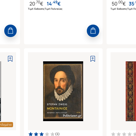
.
70
.
49
.
00
.
20
€
14
€
50
€
35
Τιμή Έκδοσης
Τιμή Πολιτείας
Τιμή Έκδοσης
Τιμή Πο
ντλημένο
(
1
)