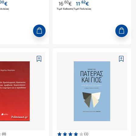
00
.
60
.
62
€
16
€
11
€
λιτείας
Τιμή Έκδοσης
Τιμή Πολιτείας
(
0
)
(
1
)