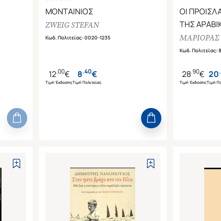
ΜΟΝΤΑΙΝΙΟΣ
ΟΙ ΠΡΟΙΣΛ
ΤΗΣ ΑΡΑΒΙ
ZWEIG STEFAN
ΤΟ ΑΝΑΜΕ
ΜΑΡΙΟΡΑΣ
Κωδ. Πολιτείας
:
0020-1235
ΑΠΡΟΣΔΟ
Κωδ. Πολιτείας
:
.
00
.
40
.
90
.
12
€
8
€
28
€
20
Τιμή Έκδοσης
Τιμή Πολιτείας
Τιμή Έκδοσης
Τιμή Πο