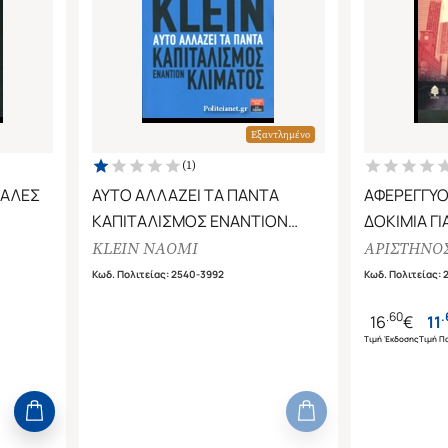
Εξαντλημένο
(
1
)
ΚΑΛΕΣ
ΑΥΤΟ ΑΛΛΑΖΕΙ ΤΑ ΠΑΝΤΑ
ΑΦΕΡΕΓΓΥΟ
ΚΑΠΙΤΑΛΙΣΜΟΣ ΕΝΑΝΤΙΟΝ
ΔΟΚΙΜΙΑ ΓΙ
ΚΛΙΜΑΤΟΣ
ΚΑΙ ΤΟΝ Π
KLEIN NAOMI
ΑΡΙΣΤΗΝΟΣ
Κωδ. Πολιτείας
:
2540-3992
Κωδ. Πολιτείας
:
.
60
.
16
€
11
Τιμή Έκδοσης
Τιμή Πο