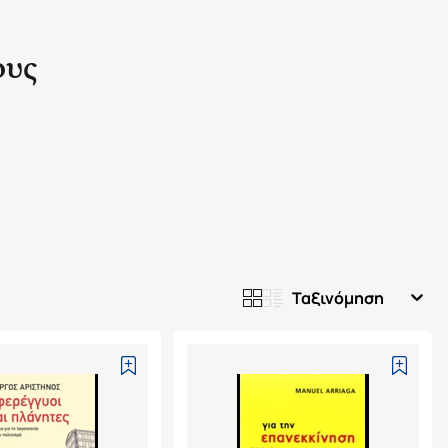
ους
Ταξινόμηση