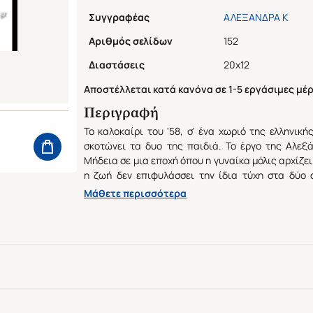
Συγγραφέας
ΑΛΕΞΑΝΔΡΑ Κ
Αριθμός σελίδων
152
Διαστάσεις
20x12
Αποστέλλεται κατά κανόνα σε 1-5 εργάσιμες μέρ
Περιγραφή
Το καλοκαίρι του '58, σ' ένα χωριό της ελληνική
σκοτώνει τα δυο της παιδιά. Το έργο της Αλεξ
Μήδεια σε μια εποχή όπου η γυναίκα μόλις αρχίζε
η ζωή δεν επιφυλάσσει την ίδια τύχη στα δύο 
χρόνια στους ρόλους της κόρης, της συζύγου και 
Μάθετε περισσότερα
υπό το άγρυπνο μάτι της στενής κοινωνίας όπο
Όταν ο άντρας της παντρεύεται μιαν άλλη γυναίκα
κανέναν ρόλο να υπηρετήσει, ψάχνει να βρει τι έ
ακόμα ζωντανό. (Από την παρουσίαση στο οπι
During the summer of '58, in a Greek village, a woma
In this play, Alexandra K* brings Medea into an era
begun to realize that life doesn't hold the same fat
the Stranger, has spent years trapped in the role