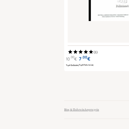
(
1
)
.
00
.
00
7
€
10
€
Τιμή Πολιτείας
Τιμή Έκδοσης
Βίος & Πολιτεία
Λογοτεχνία