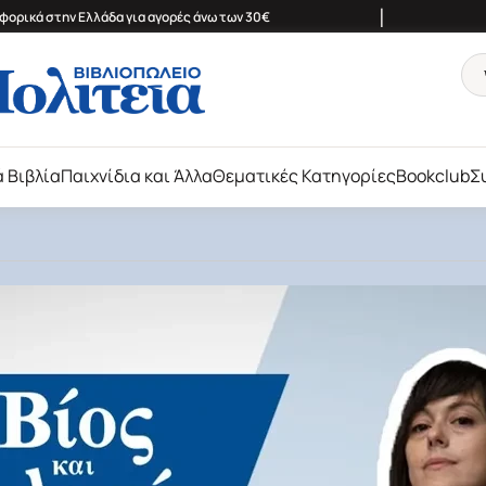
|
ορικά στην Ελλάδα για αγορές άνω των 30€
ά Βιβλία
Παιχνίδια και Άλλα
Θεματικές Κατηγορίες
Bookclub
Σ