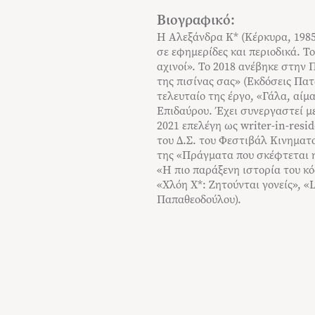
Βιογραφικό:
Η Αλεξάνδρα Κ* (Κέρκυρα, 198
σε εφηµερίδες και περιοδικά. 
αχινοί». Το 2018 ανέβηκε στην 
της πισίνας σας» (Εκδόσεις Πατ
τελευταίο της έργο, «Γάλα, αί
Επιδαύρου. Έχει συνεργαστεί µ
2021 επελέγη ως writer-in-resi
του Δ.Σ. του Φεστιβάλ Κινηµα
της «Πράγματα που σκέφτεται η 
«Η πιο παράξενη ιστορία του κό
«Χλόη Χ*: Ζητούνται γονείς», 
Παπαθεοδούλου).