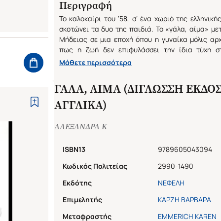
Περιγραφή
Το καλοκαίρι του ’58, σ’ ένα χωριό της ελληνική
σκοτώνει τα δυο της παιδιά. Το «γάλα, αίμα» με
Μήδειας σε μια εποχή όπου η γυναίκα μόλις αρχ
πως η ζωή δεν επιφυλάσσει την ίδια τύχη σ
περιορισμένη για χρόνια στους ρόλους της κόρη
Μάθετε περισσότερα
μητέρας, ζει υπό το άγρυπνο μάτι της στενής κο
να ζήσει. Όταν ο άντρας της παντρεύεται μιαν 
ΓΑΛΑ, ΑΙΜΑ (ΔΙΓΛΩΣΣΗ ΕΚΔΟ
εκδιώκεται απ’ το χωριό, θα κάνει μια τελευταία
παιδιά της. (Από την παρουσίαση στο οπισθόφυλλο
ΑΓΓΛΙΚΑ)
ΑΛΕΞΑΝΔΡΑ Κ
ISBN13
9789605043094
Κωδικός Πολιτείας
2990-1490
Εκδότης
ΝΕΦΕΛΗ
Επιμελητής
ΚΑΡΖΗ ΒΑΡΒΑΡΑ
Μεταφραστής
EMMERICH KAREN