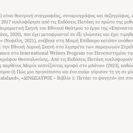
5) είναι θεατρική συγγραφέας, σεναριογράφος και πεζογράφος
Το 2017 κυκλοφόρησε από τις Εκδόσεις Πατάκη το πρώτο της µυθ
Πειραµατική Σκηνή του Εθνικού Θεάτρου το έργο της «Επαναστατ
άκη, 2020), που έχει µεταφραστεί σε έξι γλώσσες και έχει τιµ
µα» (Νεφέλη, 2021), ανέβηκε στη Μικρή Επίδαυρο κατόπιν ανάθ
ε την Εθνική Λυρική Σκηνή στα λιµπρέτα των παραγωγών Στρέλλ
dence στο International Writers Program του Πανεπιστηµίου τη
τογράφου Θεσσαλονίκης. Από τις Εκδόσεις Πατάκη κυκλοφορούν
παρθένος Μαρία καπνίζοντας κρυφά στο μπάνιο» (2023), καθώς κ
σμου (ή Πώς μια πριγκίπισσα και ένα αγόρι γύρισαν τη γη σε μί
«Lalaland», «ΔΙΝΩΣΑΥΡΟΣ – Βιβλίο 1: Πετάει το φαγητό» (σε συ