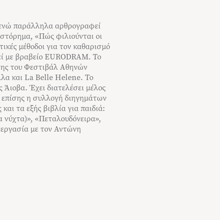
, ενώ παράλληλα αρθρογραφεί
ιστόρηµα, «Πώς φιλιούνται οι
ικές µέθοδοι για τον καθαρισµό
ηθεί µε βραβείο EURODRAM. Το
εσης του Φεστιβάλ Αθηνών
α και La Belle Helene. Το
ς Άιοβα. Έχει διατελέσει µέλος
 επίσης η συλλογή διηγημάτων
αι τα εξής βιβλία για παιδιά:
α νύχτα)», «Πεταλουδόνειρα»,
νεργασία με τον Αντώνη