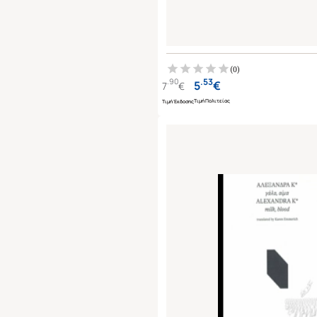
(
0
)
.
53
.
90
5
€
7
€
Τιμή Πολιτείας
Τιμή Έκδοσης