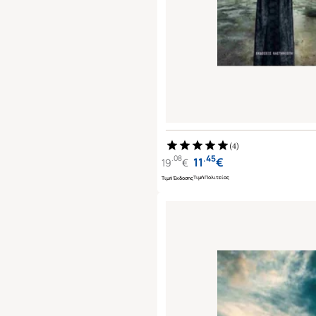
(
4
)
.
45
.
08
11
€
19
€
Τιμή Πολιτείας
Τιμή Έκδοσης