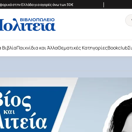
|
ορικά στην Ελλάδα για αγορές άνω των 30€
ά Βιβλία
Παιχνίδια και Άλλα
Θεματικές Κατηγορίες
Bookclub
Σ