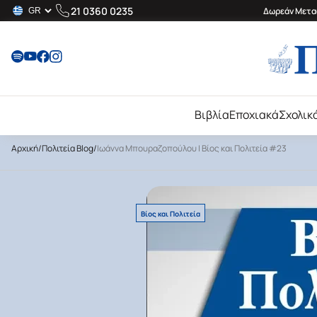
21 0360 0235
Δωρεάν Μεταφ
Βιβλία
Εποχιακά
Σχολικ
Αρχική
/
Πολιτεία Blog
/
Ιωάννα Μπουραζοπούλου | Βίος και Πολιτεία #23
Βίος και Πολιτεία