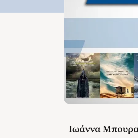
Ιωάννα Μπουραζ