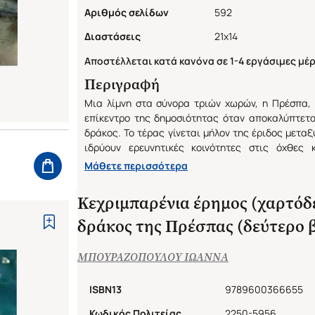
Αριθμός σελίδων
592
Διαστάσεις
21x14
Αποστέλλεται κατά κανόνα σε 1-4 εργάσιμες μέρ
Περιγραφή
Μια λίμνη στα σύνορα τριών χωρών, η Πρέσπα,
επίκεντρο της δημοσιότητας όταν αποκαλύπτεται
δράκος. Το τέρας γίνεται μήλον της έριδος μετα
ιδρύουν ερευνητικές κοινότητες στις όχθες 
θεωρίες και ευρήματα. Κάθε όχθη -νότια, ανατολική
Μάθετε περισσότερα
της δρακολογικό όνειρο και εφιάλτη. "Κοιλάδα τ
νότια όχθη, γιατί σ' αυτήν βρέχει ακατάπαυσ
Κεχριμπαρένια έρημος (χαρτόδε
ερευνητές να ζουν μέσα στη λάσπη. Πανούργοι ή ο
ή ιδεαλιστές, μελετούν είκοσι χρόνια το αίνιγμα 
δράκος της Πρέσπας (δεύτερο β
το λύνουν. Ανεξήγητα φυσικά φαινόμενα, 
μυστηριώδεις επισκέπτες δοκιμάζουν την αν
ΜΠΟΥΡΑΖΟΠΟΥΛΟΥ ΙΩΑΝΝΑ
θεωριών και τους χαρακτήρες των πρωταγωνιστ
της δράσης, ένας Αλχημιστής με τον βοηθό το
ISBN13
9789600366655
κατασκευή του ελιξήριου της αυτογνωσίας. Οικον
ερημώνουν, λαοί συγκρούονται, αλλά ο δράκος 
Κωδικός Πολιτείας
2250-5956