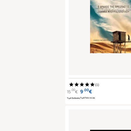
(
1
)
.
00
.
00
9
€
15
€
Τιμή Πολιτείας
Τιμή Έκδοσης