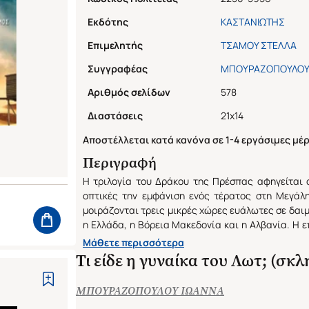
μυθικό τέρας ή προϊόν ενός αλχημιστικού εργαστηρ
Εκδότης
ΚΑΣΤΑΝΙΩΤΗΣ
δείχνει να μην απειλείται... (Από την παρουσί
βιβλίου)
Επιμελητής
ΤΣΑΜΟΥ ΣΤΕΛΛΑ
Συγγραφέας
ΜΠΟΥΡΑΖΟΠΟΥΛΟΥ
Αριθμός σελίδων
578
Διαστάσεις
21x14
Αποστέλλεται κατά κανόνα σε 1-4 εργάσιμες μέρ
Περιγραφή
Η τριλογία του Δράκου της Πρέσπας αφηγείται 
οπτικές την εμφάνιση ενός τέρατος στη Μεγάλ
μοιράζονται τρεις μικρές χώρες ευάλωτες σε δαιμ
η Ελλάδα, η Βόρεια Μακεδονία και η Αλβανία. Η ε
σαρωτική. Κάθε χώρα ερμηνεύει διαφορετι
Μάθετε περισσότερα
μυστηριώδους εισβολέα και αναπτύσσει τη δική τη
Τι είδε η γυναίκα του Λωτ; (σκ
Στην Κοιλάδα της Λάσπης (Βραβείο Ακαδημ
περιοδικού Κλεψύδρα) περιγράφονται οι περι
ΜΠΟΥΡΑΖΟΠΟΥΛΟΥ ΙΩΑΝΝΑ
πλευράς. Στην Κεχριμπαρένια Έρημο η αφήγη